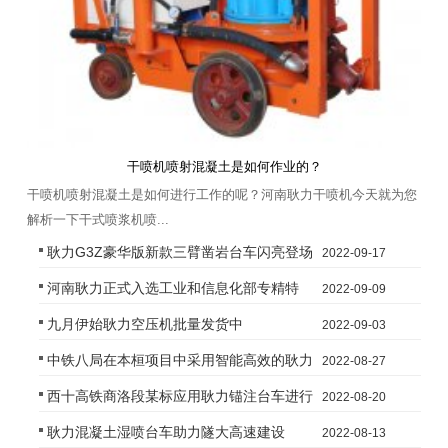
干喷机喷射混凝土是如何作业的？
干喷机喷射混凝土是如何进行工作的呢？河南耿力干喷机今天就为您
解析一下干式喷浆机喷...
耿力G3Z豪华版新款三臂凿岩台车闪亮登场
2022-09-17
河南耿力正式入选工业和信息化部专精特
2022-09-09
九月伊始耿力空压机批量发货中
2022-09-03
新“小巨人”企业
中铁八局在本桓项目中采用智能高效的耿力
2022-08-27
西十高铁商洛段某标应用耿力锚注台车进行
2022-08-20
混凝土湿喷台车
耿力混凝土湿喷台车助力隧大高速建设
2022-08-13
施工作业