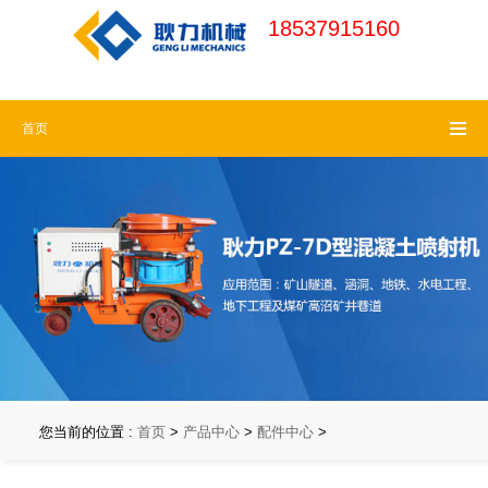
18537915160
河南耿力机械官
18537915160 (周一
首页
网
请认准耿力商
至周六)
标，谨防假冒
18537915160 (7x24
小时免费热线)
您当前的位置 :
首页
>
产品中心
>
配件中心
>