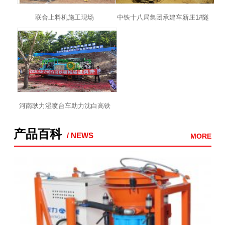
联合上料机施工现场
中铁十八局集团承建车新庄1#隧
道
河南耿力湿喷台车助力沈白高铁
顺城隧道斜井建设
产品百科
/ NEWS
MORE