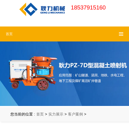
18537915160
河南耿力机械官
18537915160 (周一
首页
网
请认准耿力商
至周六)
标，谨防假冒
18537915160 (7x24
小时免费热线)
您当前的位置 :
首页
>
实力展示
>
客户案例
>