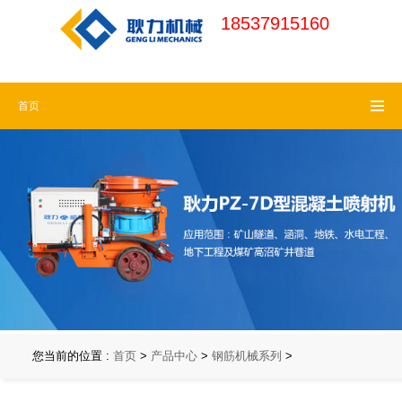
18537915160
河南耿力机械官
18537915160 (周一
首页
网
请认准耿力商
至周六)
标，谨防假冒
18537915160 (7x24
小时免费热线)
您当前的位置 :
首页
>
产品中心
>
钢筋机械系列
>