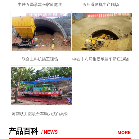
中铁五局承建张家岭隧道
液压湿喷机生产现场
联合上料机施工现场
中铁十八局集团承建车新庄1#隧
道
河南耿力湿喷台车助力沈白高铁
顺城隧道斜井建设
产品百科
/ NEWS
MORE