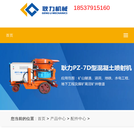
18537915160
河南耿力机械官
18537915160 (周一
首页
网
请认准耿力商
至周六)
标，谨防假冒
18537915160 (7x24
小时免费热线)
您当前的位置 :
首页
>
产品中心
>
配件中心
>