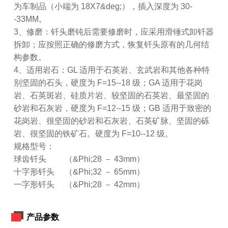
为车制品（小端为 18X7&deg;），插入深度为 30-
-33MM。
3、修磨：钎头磨钝后需要修磨时，应采用滑锤式卸钎器
拆卸；应按照正确的修磨方式，恢复钎头原有的几何结
构参数。
4、适用岩石：GL 适用于石英岩、玄武岩和其他各种特
别坚固的石头，硬度为 F=15--18 级；GA 适用于花岗
岩、石英斑岩、硅质片岩、较坚固的石英岩、最坚固的
砂岩和石灰岩，硬度为 F=12--15 级；GB 适用于致密的
花岗岩、很坚固的砂岩和石灰岩、石英矿脉、坚固的砾
岩、很坚固的铁矿石。硬度为 F=10--12 级。
规格型号：
球齿钎头 （&Phi;28 － 43mm）
十字形钎头 （&Phi;32 － 65mm）
一字形钎头 （&Phi;28 － 42mm）
产品参数