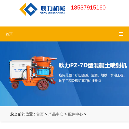
18537915160
河南耿力机械官
18537915160 (周一
首页
网
请认准耿力商
至周六)
标，谨防假冒
18537915160 (7x24
小时免费热线)
您当前的位置 :
首页
>
产品中心
>
配件中心
>