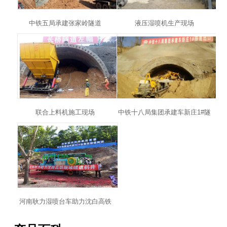
中铁五局承建张家岭隧道
液压湿喷机生产现场
联合上料机施工现场
中铁十八局集团承建车新庄1#隧
道
河南耿力湿喷台车助力沈白高铁
顺城隧道斜井建设