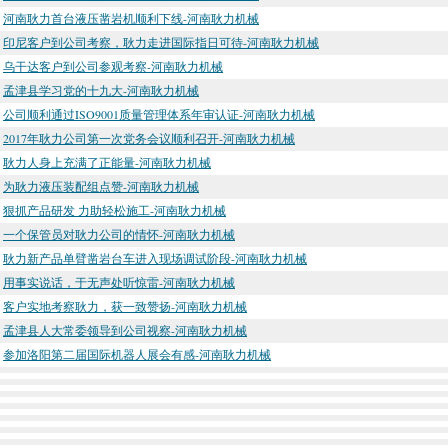
河南耿力首台液压凿岩机顺利下线-河南耿力机械
印尼客户到公司考察，耿力走进国际指日可待-河南耿力机械
乌干达客户到公司参观考察-河南耿力机械
孟津县学习党的十九大-河南耿力机械
公司顺利通过ISO9001质量管理体系年审认证-河南耿力机械
2017年耿力公司第一次党务会议顺利召开-河南耿力机械
耿力人身上充满了正能量-河南耿力机械
为耿力液压装配组点赞-河南耿力机械
狠抓产品研发 力助轻松施工-河南耿力机械
一个保管员对耿力公司的情怀-河南耿力机械
耿力新产品单臂凿岩台车进入现场调试阶段-河南耿力机械
用事实说话，于无声处听惊雷-河南耿力机械
客户实地考察耿力，获一致赞扬-河南耿力机械
孟津县人大常委领导到公司视察-河南耿力机械
参加洛阳第二届国际机器人展会有感-河南耿力机械