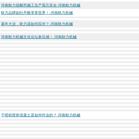
河南耿力提醒您施工生产莫忘安全-河南耿力机械
耿力品牌如牡丹般享誉世界！-河南耿力机械
基年大业，耿力该如何应对？-河南耿力机械
河南耿力机械文化论坛参后感！-河南耿力机械
干喷机喷射混凝土是如何作业的？-河南耿力机械