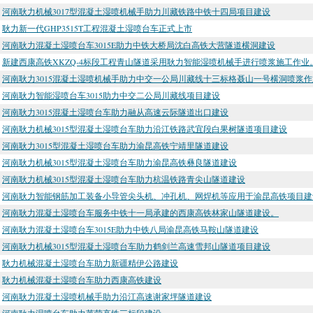
河南耿力机械3017型混凝土湿喷机械手助力川藏铁路中铁十四局项目建设
耿力新一代GHP3515T工程混凝土湿喷台车正式上市
河南耿力混凝土湿喷台车3015E助力中铁大桥局沈白高铁大营隧道横洞建设
新建西康高铁XKZQ-4标段工程青山隧道采用耿力智能湿喷机械手进行喷浆施工作业
河南耿力3015混凝土湿喷机械手助力中交一公局川藏线十三标格聂山一号横洞喷浆作
河南耿力智能湿喷台车3015助力中交二公局川藏线项目建设
河南耿力3015混凝土湿喷台车助力融从高速云际隧道出口建设
河南耿力机械3015型混凝土湿喷台车助力沿江铁路武宜段白果树隧道项目建设
河南耿力3015型混凝土湿喷台车助力渝昆高铁宁靖里隧道建设
河南耿力机械3015型混凝土湿喷台车助力渝昆高铁彝良隧道建设
河南耿力机械3015型混凝土湿喷台车助力杭温铁路青尖山隧道建设
河南耿力智能钢筋加工装备小导管尖头机、冲孔机、网焊机等应用于渝昆高铁项目建
河南耿力混凝土湿喷台车服务中铁十一局承建的西康高铁林家山隧道建设。
河南耿力混凝土湿喷台车3015E助力中铁八局渝昆高铁马鞍山隧道建设
河南耿力机械3015型混凝土湿喷台车助力鹤剑兰高速雪邦山隧道项目建设
耿力机械混凝土湿喷台车助力新疆精伊公路建设
耿力机械混凝土湿喷台车助力西康高铁建设
河南耿力混凝土湿喷机械手助力沿江高速谢家坪隧道建设