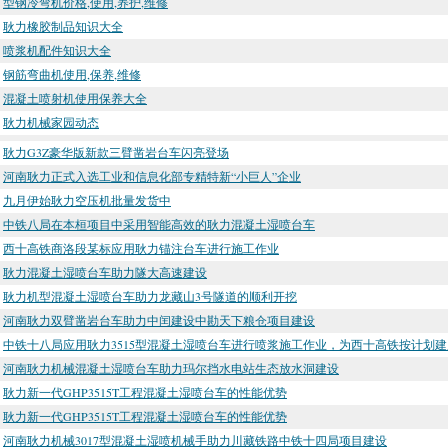
型钢冷弯机价格,使用,养护,维修
耿力橡胶制品知识大全
喷浆机配件知识大全
钢筋弯曲机使用,保养,维修
混凝土喷射机使用保养大全
耿力机械家园动态
耿力G3Z豪华版新款三臂凿岩台车闪亮登场
河南耿力正式入选工业和信息化部专精特新“小巨人”企业
九月伊始耿力空压机批量发货中
中铁八局在本桓项目中采用智能高效的耿力混凝土湿喷台车
西十高铁商洛段某标应用耿力锚注台车进行施工作业
耿力混凝土湿喷台车助力隧大高速建设
耿力机型混凝土湿喷台车助力龙藏山3号隧道的顺利开挖
河南耿力双臂凿岩台车助力中闰建设中勘天下粮仓项目建设
中铁十八局应用耿力3515型混凝土湿喷台车进行喷浆施工作业，为西十高铁按计划
河南耿力机械混凝土湿喷台车助力玛尔挡水电站生态放水洞建设
耿力新一代GHP3515T工程混凝土湿喷台车的性能优势
耿力新一代GHP3515T工程混凝土湿喷台车的性能优势
河南耿力机械3017型混凝土湿喷机械手助力川藏铁路中铁十四局项目建设