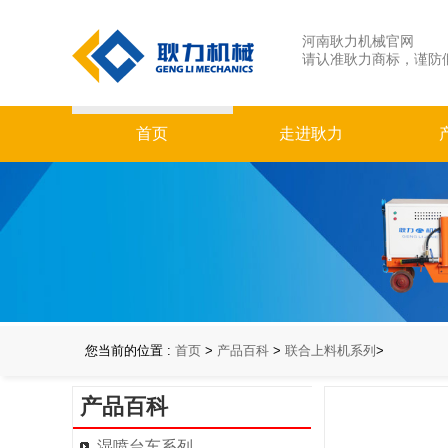
河南耿力机械官网
请认准耿力商标，谨防
首页
走进耿力
您当前的位置 :
首页
>
产品百科
>
联合上料机系列
>
产品百科
湿喷台车系列