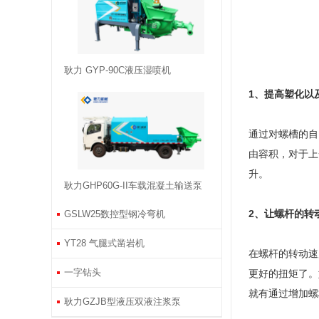
耿力 GYP-90C液压湿喷机
1、提高塑化以
通过对螺槽的自
由容积，对于上
升。
耿力GHP60G-II车载混凝土输送泵
2、让螺杆的转
GSLW25数控型钢冷弯机
YT28 气腿式凿岩机
在螺杆的转动速
一字钻头
更好的扭矩了。
就有通过增加螺
耿力GZJB型液压双液注浆泵