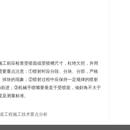
施工前应检查受喷面或受喷槽尺寸，杜绝欠挖，并用
需要重点注意：①喷射时应分段、分块、分部，严格
、掉块的现象；②喷射过程中应保持一定规律的喷射
动前进；③机械手喷嘴要垂直于受喷面，倾斜角不大于
厚度及测量标准。
道工程施工技术要点分析