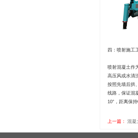
四：喷射施工
喷射混凝土作
高压风或水清
按照先墙后拱
线路，保证混
10°，距离保
上一篇：
混凝