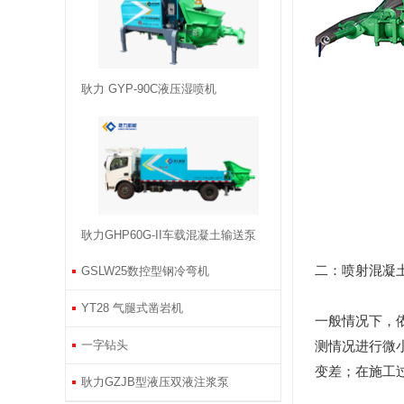
耿力 GYP-90C液压湿喷机
耿力GHP60G-II车载混凝土输送泵
二：喷射混凝
GSLW25数控型钢冷弯机
YT28 气腿式凿岩机
一般情况下，
一字钻头
测情况进行微
变差；在施工
耿力GZJB型液压双液注浆泵